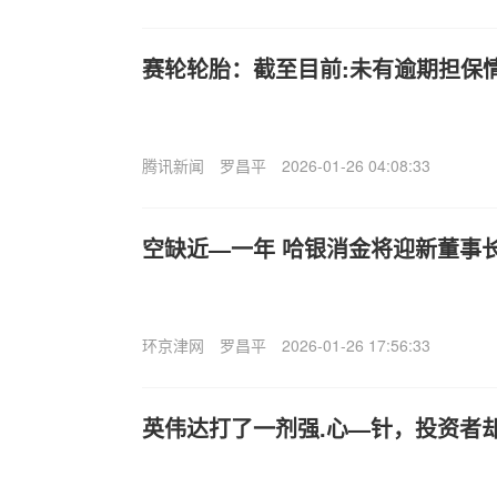
赛轮轮胎：截至目前:未有逾期担保
腾讯新闻
罗昌平
2026-01-26 04:08:33
空缺近—一年 哈银消金将迎新董事
环京津网
罗昌平
2026-01-26 17:56:33
英伟达打了一剂强.心—针，投资者