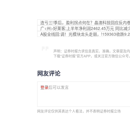
连亏三!季后，盈利拐点何在？晶澳科技回应反内
广<州>好莱客;上半年净利润2462.45万元 同比减少4
A股全线回:调！光模块龙头走弱，!159363收跌9.
声明：证券时报力求信息真实、准确，文章提及内
下载“证券时报”官方APP，或关注官方微信公众
网友评论
登录
后可以发言
网友评论仅供其表达个人看法，并不表明证券时报立场