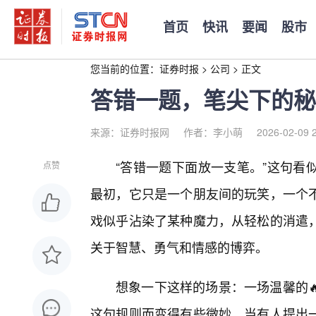
首页
快讯
要闻
股市
您当前的位置：
证券时报
>
公司
>
正文
答错一题，笔尖下的秘
来源：证券时报网
作者：李小萌
2026-02-09 
“答错一题下面放一支笔。”这句看
点赞
最初，它只是一个朋友间的玩笑，一个不
戏似乎沾染了某种魔力，从轻松的消遣，
关于智慧、勇气和情感的博弈。
想象一下这样的场景：一场温馨的
这句规则而变得有些微妙。当有人提出