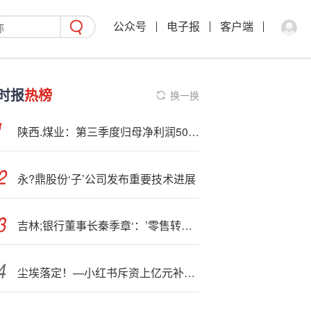
公众号
电子报
客户端
时报
热榜
换一换
陕西.煤业：第三季度归母净利润50.75亿元，同比下降26.59%
永?鼎股份‘子’公司发布重要技术进展
吉林;银行董事长秦季章‘：’零售转型是一项长期的系统性工程
尘埃落定！—小红书斥资上亿元补齐支付短板