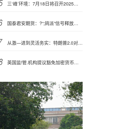
三‘峰’环境：7月18日将召开2025年第二次临时股东会
国泰君安期货：?“;鸽派”信号释放，金银拉升
从激—进到灵活务实：特朗普2.0对华策略迅速升级
英国监!管.机构提议豁免加密货币公司遵守“诚信”及其他相关规定