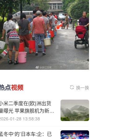
热点
视频
换一换
小米二季度在{欧}洲出货
曝光 苹果旗舰机为新机
让路价格滑铁卢！
2026-01-28 13:58:38
孟冬中‘的’日本车:企：已