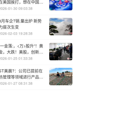
在美国挨打，想在中国雄
起
2026-01-30 09:03:38
8月车企?销.量出炉 新势
力座次生变
2026-02-03 19:28:38
“一金落:，<万>股升”！黄
金，大跌！美股，创新
高！A50，直线拉升！
2026-01-25 01:33:38
ST美晨?：公司已提前在
热管理等领域进行产品研
发和市场拓展
2026-01-27 08:31:38